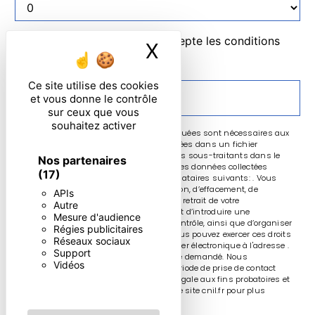
En cochant cette case, j'accepte les conditions
X
Masquer le ban
particulières ci-dessous **
Ce site utilise des cookies
ENVOYER
et vous donne le contrôle
sur ceux que vous
souhaitez activer
** Les données personnelles communiquées sont nécessaires aux
fins de vous contacter et sont enregistrées dans un fichier
informatisé. Elles sont destinées à et ses sous-traitants dans le
Nos partenaires
seul but de répondre à votre message. Les données collectées
(17)
seront communiquées aux seuls destinataires suivants: . Vous
disposez de droits d’accès, de rectification, d’effacement, de
APIs
portabilité, de limitation, d’opposition, de retrait de votre
Autre
consentement à tout moment et du droit d’introduire une
Mesure d'audience
réclamation auprès d’une autorité de contrôle, ainsi que d’organiser
Régies publicitaires
le sort de vos données post-mortem. Vous pouvez exercer ces droits
Réseaux sociaux
par voie postale à l'adresse ou par courrier électronique à l'adresse .
Support
Un justificatif d'identité pourra vous être demandé. Nous
Vidéos
conservons vos données pendant la période de prise de contact
puis pendant la durée de prescription légale aux fins probatoires et
de gestion des contentieux. Consultez le site cnil.fr pour plus
d’informations sur vos droits.