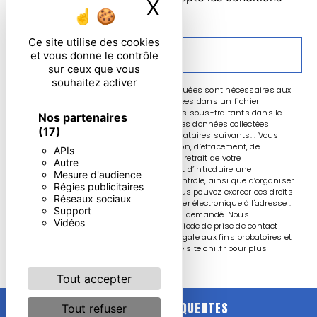
X
Masquer le ban
particulières ci-dessous **
Ce site utilise des cookies
ENVOYER
et vous donne le contrôle
sur ceux que vous
souhaitez activer
** Les données personnelles communiquées sont nécessaires aux
fins de vous contacter et sont enregistrées dans un fichier
informatisé. Elles sont destinées à et ses sous-traitants dans le
Nos partenaires
seul but de répondre à votre message. Les données collectées
(17)
seront communiquées aux seuls destinataires suivants: . Vous
disposez de droits d’accès, de rectification, d’effacement, de
APIs
portabilité, de limitation, d’opposition, de retrait de votre
Autre
consentement à tout moment et du droit d’introduire une
Mesure d'audience
réclamation auprès d’une autorité de contrôle, ainsi que d’organiser
Régies publicitaires
le sort de vos données post-mortem. Vous pouvez exercer ces droits
Réseaux sociaux
par voie postale à l'adresse ou par courrier électronique à l'adresse .
Support
Un justificatif d'identité pourra vous être demandé. Nous
Vidéos
conservons vos données pendant la période de prise de contact
puis pendant la durée de prescription légale aux fins probatoires et
de gestion des contentieux. Consultez le site cnil.fr pour plus
d’informations sur vos droits.
Tout accepter
RECHERCHES FRÉQUENTES
Tout refuser