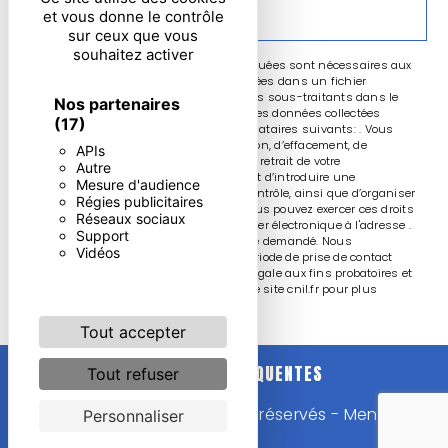
ENVOYER
et vous donne le contrôle
sur ceux que vous
souhaitez activer
** Les données personnelles communiquées sont nécessaires aux
fins de vous contacter et sont enregistrées dans un fichier
informatisé. Elles sont destinées à et ses sous-traitants dans le
Nos partenaires
seul but de répondre à votre message. Les données collectées
(17)
seront communiquées aux seuls destinataires suivants: . Vous
disposez de droits d’accès, de rectification, d’effacement, de
APIs
portabilité, de limitation, d’opposition, de retrait de votre
Autre
consentement à tout moment et du droit d’introduire une
Mesure d'audience
réclamation auprès d’une autorité de contrôle, ainsi que d’organiser
Régies publicitaires
le sort de vos données post-mortem. Vous pouvez exercer ces droits
Réseaux sociaux
par voie postale à l'adresse ou par courrier électronique à l'adresse .
Support
Un justificatif d'identité pourra vous être demandé. Nous
Vidéos
conservons vos données pendant la période de prise de contact
puis pendant la durée de prescription légale aux fins probatoires et
de gestion des contentieux. Consultez le site cnil.fr pour plus
d’informations sur vos droits.
Tout accepter
RECHERCHES FRÉQUENTES
Tout refuser
©
Vistalid
- 2026 - Tous droits réservés -
Mentions
Personnaliser
légales