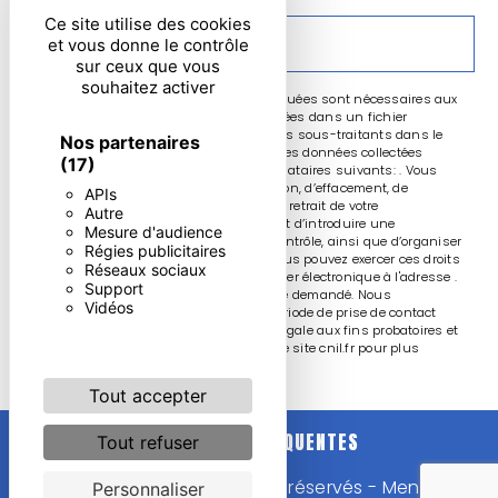
Ce site utilise des cookies
ENVOYER
et vous donne le contrôle
sur ceux que vous
souhaitez activer
** Les données personnelles communiquées sont nécessaires aux
fins de vous contacter et sont enregistrées dans un fichier
informatisé. Elles sont destinées à et ses sous-traitants dans le
Nos partenaires
seul but de répondre à votre message. Les données collectées
(17)
seront communiquées aux seuls destinataires suivants: . Vous
disposez de droits d’accès, de rectification, d’effacement, de
APIs
portabilité, de limitation, d’opposition, de retrait de votre
Autre
consentement à tout moment et du droit d’introduire une
Mesure d'audience
réclamation auprès d’une autorité de contrôle, ainsi que d’organiser
Régies publicitaires
le sort de vos données post-mortem. Vous pouvez exercer ces droits
Réseaux sociaux
par voie postale à l'adresse ou par courrier électronique à l'adresse .
Support
Un justificatif d'identité pourra vous être demandé. Nous
Vidéos
conservons vos données pendant la période de prise de contact
puis pendant la durée de prescription légale aux fins probatoires et
de gestion des contentieux. Consultez le site cnil.fr pour plus
d’informations sur vos droits.
Tout accepter
RECHERCHES FRÉQUENTES
Tout refuser
©
Vistalid
- 2026 - Tous droits réservés -
Mentions
Personnaliser