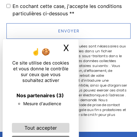
En cochant cette case, j'accepte les conditions
particulières ci-dessous **
ENVOYER
X
Masquer le ban
** Les données personnelles communiquées sont nécessaires aux
fins de vous contacter et sont enregistrées dans un fichier
informatisé. Elles sont destinées à et ses sous-traitants dans le
seul but de répondre à votre message. Les données collectées
Ce site utilise des cookies
seront communiquées aux seuls destinataires suivants: . Vous
et vous donne le contrôle
disposez de droits d’accès, de rectification, d’effacement, de
sur ceux que vous
portabilité, de limitation, d’opposition, de retrait de votre
souhaitez activer
consentement à tout moment et du droit d’introduire une
réclamation auprès d’une autorité de contrôle, ainsi que d’organiser
le sort de vos données post-mortem. Vous pouvez exercer ces droits
Nos partenaires
(3)
par voie postale à l'adresse ou par courrier électronique à l'adresse .
Un justificatif d'identité pourra vous être demandé. Nous
Mesure d'audience
conservons vos données pendant la période de prise de contact
puis pendant la durée de prescription légale aux fins probatoires et
de gestion des contentieux. Consultez le site cnil.fr pour plus
d’informations sur vos droits.
Tout accepter