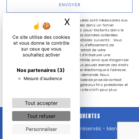
ENVOYER
X
Masquer le ban
** Les données personnelles communiquées sont nécessaires aux
fins de vous contacter et sont enregistrées dans un fichier
informatisé. Elles sont destinées à et ses sous-traitants dans le
seul but de répondre à votre message. Les données collectées
Ce site utilise des cookies
seront communiquées aux seuls destinataires suivants: . Vous
et vous donne le contrôle
disposez de droits d’accès, de rectification, d’effacement, de
sur ceux que vous
portabilité, de limitation, d’opposition, de retrait de votre
souhaitez activer
consentement à tout moment et du droit d’introduire une
réclamation auprès d’une autorité de contrôle, ainsi que d’organiser
le sort de vos données post-mortem. Vous pouvez exercer ces droits
Nos partenaires
(3)
par voie postale à l'adresse ou par courrier électronique à l'adresse .
Un justificatif d'identité pourra vous être demandé. Nous
Mesure d'audience
conservons vos données pendant la période de prise de contact
puis pendant la durée de prescription légale aux fins probatoires et
de gestion des contentieux. Consultez le site cnil.fr pour plus
d’informations sur vos droits.
Tout accepter
RECHERCHES FRÉQUENTES
Tout refuser
©
Vistalid
- 2026 - Tous droits réservés -
Mentions
Personnaliser
légales