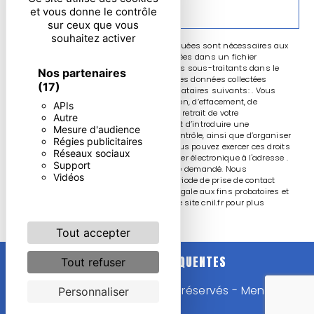
ENVOYER
et vous donne le contrôle
sur ceux que vous
souhaitez activer
** Les données personnelles communiquées sont nécessaires aux
fins de vous contacter et sont enregistrées dans un fichier
informatisé. Elles sont destinées à et ses sous-traitants dans le
Nos partenaires
seul but de répondre à votre message. Les données collectées
(17)
seront communiquées aux seuls destinataires suivants: . Vous
disposez de droits d’accès, de rectification, d’effacement, de
APIs
portabilité, de limitation, d’opposition, de retrait de votre
Autre
consentement à tout moment et du droit d’introduire une
Mesure d'audience
réclamation auprès d’une autorité de contrôle, ainsi que d’organiser
Régies publicitaires
le sort de vos données post-mortem. Vous pouvez exercer ces droits
Réseaux sociaux
par voie postale à l'adresse ou par courrier électronique à l'adresse .
Support
Un justificatif d'identité pourra vous être demandé. Nous
Vidéos
conservons vos données pendant la période de prise de contact
puis pendant la durée de prescription légale aux fins probatoires et
de gestion des contentieux. Consultez le site cnil.fr pour plus
d’informations sur vos droits.
Tout accepter
RECHERCHES FRÉQUENTES
Tout refuser
©
Vistalid
- 2026 - Tous droits réservés -
Mentions
Personnaliser
légales