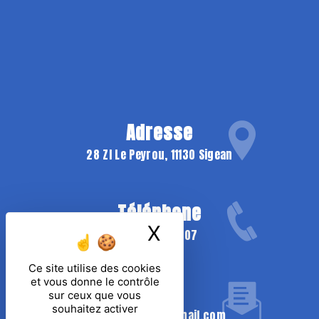
Adresse
28 ZI Le Peyrou, 11130 Sigean
Téléphone
X
Masquer le ban
06 16 22 84 07
Ce site utilise des cookies
et vous donne le contrôle
Email
sur ceux que vous
souhaitez activer
dom.tech.alu@gmail.com