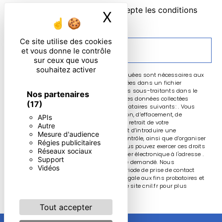
En cochant cette case, j'accepte les conditions
X
Masquer le ban
particulières ci-dessous **
Ce site utilise des cookies
ENVOYER
et vous donne le contrôle
sur ceux que vous
souhaitez activer
** Les données personnelles communiquées sont nécessaires aux
fins de vous contacter et sont enregistrées dans un fichier
informatisé. Elles sont destinées à et ses sous-traitants dans le
Nos partenaires
seul but de répondre à votre message. Les données collectées
(17)
seront communiquées aux seuls destinataires suivants: . Vous
disposez de droits d’accès, de rectification, d’effacement, de
APIs
portabilité, de limitation, d’opposition, de retrait de votre
Autre
consentement à tout moment et du droit d’introduire une
Mesure d'audience
réclamation auprès d’une autorité de contrôle, ainsi que d’organiser
Régies publicitaires
le sort de vos données post-mortem. Vous pouvez exercer ces droits
Réseaux sociaux
par voie postale à l'adresse ou par courrier électronique à l'adresse .
Support
Un justificatif d'identité pourra vous être demandé. Nous
Vidéos
conservons vos données pendant la période de prise de contact
puis pendant la durée de prescription légale aux fins probatoires et
de gestion des contentieux. Consultez le site cnil.fr pour plus
d’informations sur vos droits.
Tout accepter