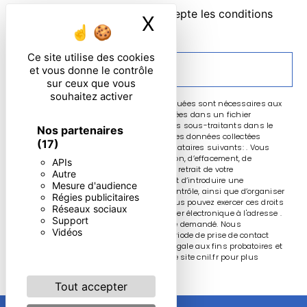
En cochant cette case, j'accepte les conditions
X
Masquer le ban
particulières ci-dessous **
Ce site utilise des cookies
ENVOYER
et vous donne le contrôle
sur ceux que vous
souhaitez activer
** Les données personnelles communiquées sont nécessaires aux
fins de vous contacter et sont enregistrées dans un fichier
informatisé. Elles sont destinées à et ses sous-traitants dans le
Nos partenaires
seul but de répondre à votre message. Les données collectées
(17)
seront communiquées aux seuls destinataires suivants: . Vous
disposez de droits d’accès, de rectification, d’effacement, de
APIs
portabilité, de limitation, d’opposition, de retrait de votre
Autre
consentement à tout moment et du droit d’introduire une
Mesure d'audience
réclamation auprès d’une autorité de contrôle, ainsi que d’organiser
Régies publicitaires
le sort de vos données post-mortem. Vous pouvez exercer ces droits
Réseaux sociaux
par voie postale à l'adresse ou par courrier électronique à l'adresse .
Support
Un justificatif d'identité pourra vous être demandé. Nous
Vidéos
conservons vos données pendant la période de prise de contact
puis pendant la durée de prescription légale aux fins probatoires et
de gestion des contentieux. Consultez le site cnil.fr pour plus
d’informations sur vos droits.
Tout accepter